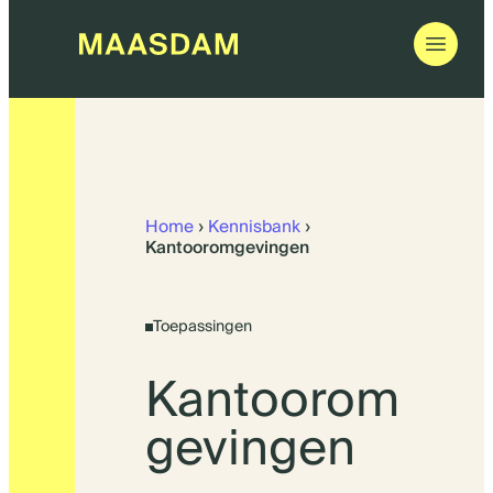
Ga
naar
de
inhoud
Home
›
Kennisbank
›
Kantooromgevingen
Toepassingen
Kantoorom
gevingen