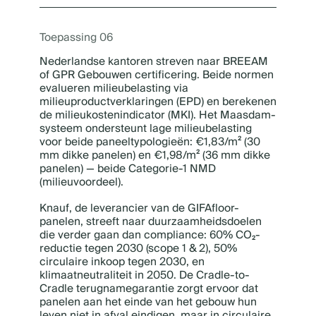
Toepassing 06
Nederlandse kantoren streven naar BREEAM
of GPR Gebouwen certificering. Beide normen
evalueren milieubelasting via
milieuproductverklaringen (EPD) en berekenen
de milieukostenindicator (MKI). Het Maasdam-
systeem ondersteunt lage milieubelasting
voor beide paneeltypologieën: €1,83/m² (30
mm dikke panelen) en €1,98/m² (36 mm dikke
panelen) — beide Categorie-1 NMD
(milieuvoordeel).
Knauf, de leverancier van de GIFAfloor-
panelen, streeft naar duurzaamheidsdoelen
die verder gaan dan compliance: 60% CO₂-
reductie tegen 2030 (scope 1 & 2), 50%
circulaire inkoop tegen 2030, en
klimaatneutraliteit in 2050. De Cradle-to-
Cradle terugnamegarantie zorgt ervoor dat
panelen aan het einde van het gebouw hun
leven niet in afval eindigen, maar in circulaire